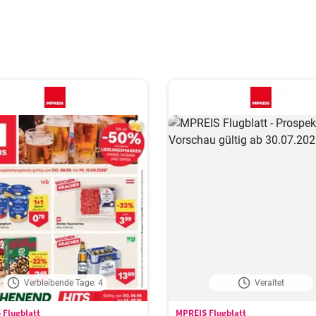
Verbleibende Tage: 4
Veraltet
 Flugblatt
MPREIS Flugblatt