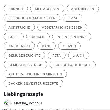
BRUNCH
MITTAGESSEN
ABENDESSEN
FLEISCHLOSE MAHLZEITEN
PIZZA
AUFSTRICHE
VEGETARISCHES ESSEN
GRILL
BACKEN
IN EINER PFANNE
KNOBLAUCH
KÄSE
OLIVEN
GEMÜSEGERICHTE
FETA
LAUCH
GEMÜSEAUFSTRICH
GRIECHISCHE KÜCHE
AUF DEM TISCH IN 30 MINUTEN
BACKEN SILVESTER REZEPTE
Lieblingsrezepte
Martina_Grechova