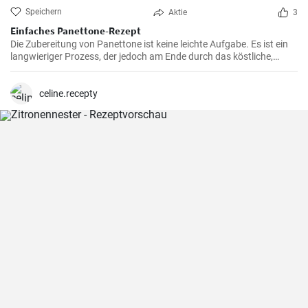
Speichern
Aktie
3
Einfaches Panettone-Rezept
Die Zubereitung von Panettone ist keine leichte Aufgabe. Es ist ein
langwieriger Prozess, der jedoch am Ende durch das köstliche,
weiche und süße Ergebnis belohnt wird. Dieses traditionelle
italienische Brot ist besonders in der Weihnachtszeit beliebt, aber in
meiner Familie ist es eine Ganzjahresleckerei
celine.recepty