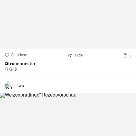
Speichern
Aktie
6
Zitronennester
🍋🍋🍋
Iwa