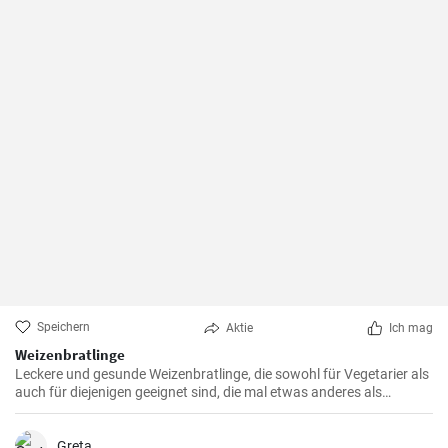
Speichern
Aktie
Ich mag
Weizenbratlinge
Leckere und gesunde Weizenbratlinge, die sowohl für Vegetarier als
auch für diejenigen geeignet sind, die mal etwas anderes als
normale Fleischbratlinge genießen möchten.
Greta