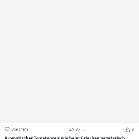
Speichern
Aktie
6
Aromatischer Tomatenreis wie beim Griechen vegetarisch