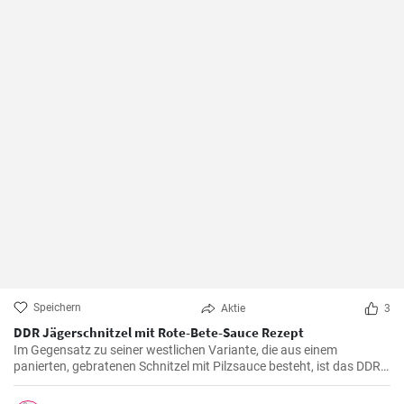
Speichern
Aktie
3
DDR Jägerschnitzel mit Rote-Bete-Sauce Rezept
Im Gegensatz zu seiner westlichen Variante, die aus einem
panierten, gebratenen Schnitzel mit Pilzsauce besteht, ist das DDR-
Jägerschnitzel ein paniertes Jagdwurstschnitzel mit
Tomatensauce. Ein deftiges und schnelles Gericht, das eine