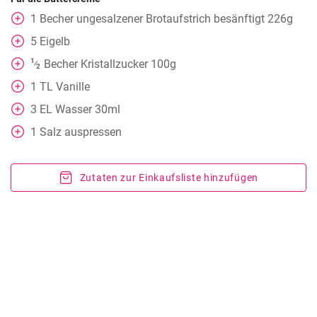
1
Becher
ungesalzener Brotaufstrich besänftigt 226g
5
Eigelb
1
Becher
Kristallzucker 100g
⁄
2
1
TL
Vanille
3
EL Wasser 30ml
1
Salz auspressen
Zutaten zur Einkaufsliste hinzufügen