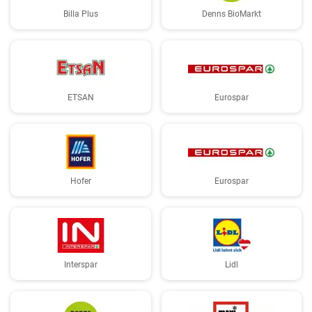
Billa Plus
Denns BioMarkt
ETSAN
Eurospar
Hofer
Eurospar
Interspar
Lidl