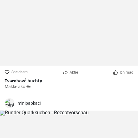
Speichern
Aktie
Ich mag
Tvarohové buchty
Mäkké ako ☁️
minipapkaci