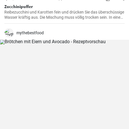
Zucchinipuffer
Reibezucchini und Karotten fein und drücken Sie das überschüssige
Wasser kräftig aus. Die Mischung muss völlig trocken sein. In eine
Schüssel geben wir zu dem Gemüse zwei Eier, Mehl und fein
geschnittenen Schinken. Sie können auch Käse für einen besseren
Geschmack hinzufügen. Salzen Sie vorsichtig und mischen Sie gut.
mythebestfood