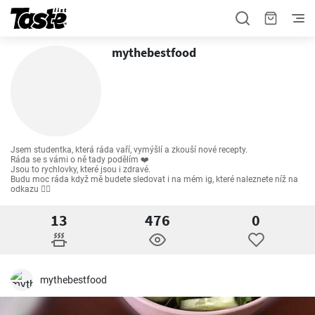
mythebestfood
Jsem studentka, která ráda vaří, vymýšlí a zkouší nové recepty.

Ráda se s vámi o ně tady podělím ❤️

Jsou to rychlovky, které jsou i zdravé.

Budu moc ráda když mě budete sledovat i na mém ig, které naleznete níž na 
odkazu 👇🏻
13
476
0
mythebestfood