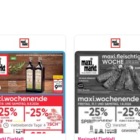
Verbleibende Tage: 4
Veraltet
rkt Flugblatt
Maximarkt Flugblatt