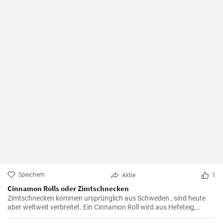
Speichern
Aktie
1
Cinnamon Rolls oder Zimtschnecken
Zimtschnecken kommen ursprünglich aus Schweden , sind heute
aber weltweit verbreitet. Ein Cinnamon Roll wird aus Hefeteig,
Butter, Zimt und Zucker zubereitet . Ihre Kinder und Kaffeegäste