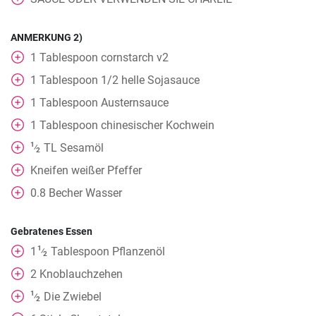
ANMERKUNG 2)
1
Tablespoon
cornstarch v2
1
Tablespoon
1/2 helle Sojasauce
1
Tablespoon
Austernsauce
1
Tablespoon
chinesischer Kochwein
1
TL
Sesamöl
⁄
2
Kneifen
weißer Pfeffer
0.8
Becher
Wasser
Gebratenes Essen
1
1
Tablespoon
Pflanzenöl
⁄
2
2
Knoblauchzehen
1
Die Zwiebel
⁄
2