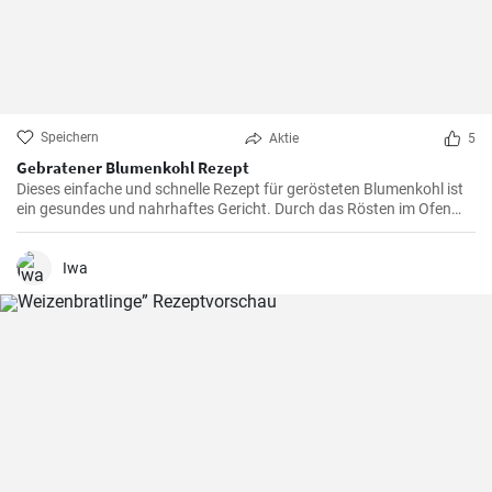
Speichern
Aktie
5
Gebratener Blumenkohl Rezept
Dieses einfache und schnelle Rezept für gerösteten Blumenkohl ist
ein gesundes und nahrhaftes Gericht. Durch das Rösten im Ofen
erhält der Blumenkohl einen wunderbar süßen und nussigen
Geschmack. Servieren Sie ihn als Beilage oder als Hauptgericht.
Iwa