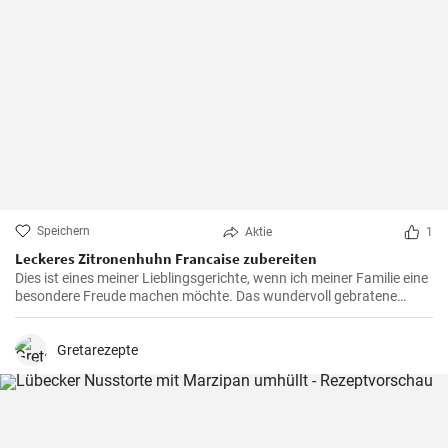
Speichern
Aktie
1
Leckeres Zitronenhuhn Francaise zubereiten
Dies ist eines meiner Lieblingsgerichte, wenn ich meiner Familie eine
besondere Freude machen möchte. Das wundervoll gebratene
Hähnchen, mariniert in cremigem Eierteig und überzogen mit einer
zitronigen Sauce, ist immer wieder beeindruckend. Glauben Sie mir,
wenn Sie dieses schmackhafte Chicken Francaise einmal probiert
Gretarezepte
haben, werden Sie es in Ihre Liste der Lieblingsrezepte aufnehmen.