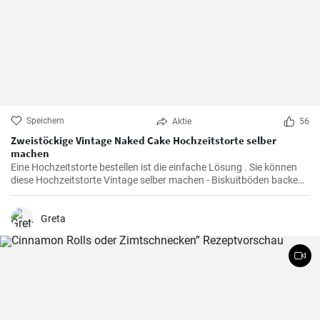
Speichern
Aktie
56
Zweistöckige Vintage Naked Cake Hochzeitstorte selber
machen
Eine Hochzeitstorte bestellen ist die einfache Lösung . Sie können
diese Hochzeitstorte Vintage selber machen - Biskuitböden backen
und mit Mascarpone Quark Creme füllen . Den Abschluß des Naked
Cake bilden viele bunte Beeren und Früchte.
Greta