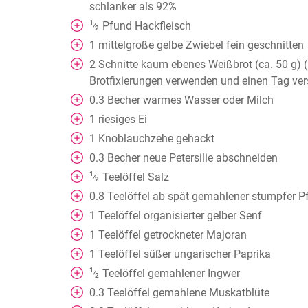
schlanker als 92%
1
Pfund Hackfleisch
⁄
2
1
mittelgroße gelbe Zwiebel fein geschnitten
2
Schnitte kaum ebenes Weißbrot (ca. 50 g)
Brotfixierungen verwenden und einen Tag ver
0.3
Becher
warmes Wasser oder Milch
1
riesiges Ei
1
Knoblauchzehe gehackt
0.3
Becher
neue Petersilie abschneiden
1
Teelöffel
Salz
⁄
2
0.8
Teelöffel
ab spät gemahlener stumpfer Pf
1
Teelöffel
organisierter gelber Senf
1
Teelöffel
getrockneter Majoran
1
Teelöffel
süßer ungarischer Paprika
1
Teelöffel
gemahlener Ingwer
⁄
2
0.3
Teelöffel
gemahlene Muskatblüte