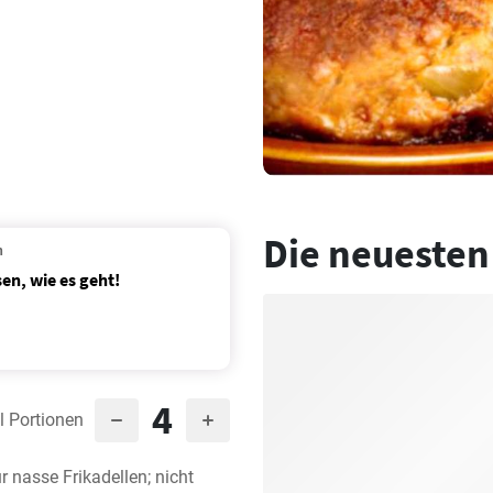
Die neuesten
n
en, wie es geht!
4
l Portionen
 nasse Frikadellen; nicht