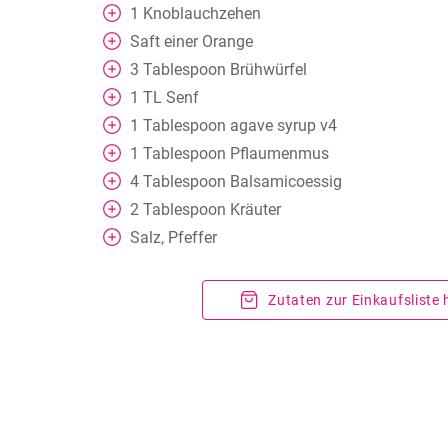
1
Knoblauchzehen
Saft einer Orange
3
Tablespoon
Brühwürfel
1
TL
Senf
1
Tablespoon
agave syrup v4
1
Tablespoon
Pflaumenmus
4
Tablespoon
Balsamicoessig
2
Tablespoon
Kräuter
Salz, Pfeffer
Zutaten zur Einkaufsliste