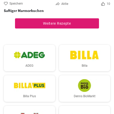
Speichern
Aktie
10
Saftiger Marmorkuchen
Weitere Rezepte
ADEG
Billa
Billa Plus
Denns BioMarkt