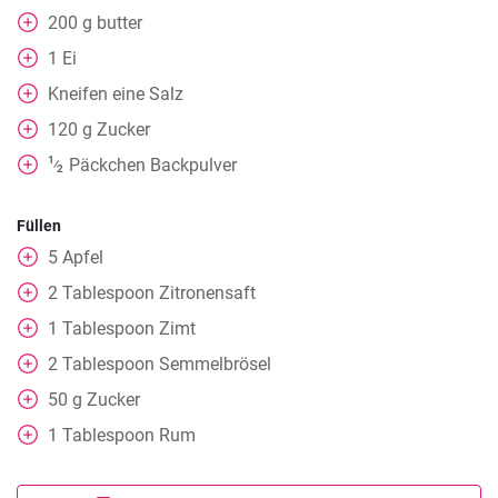
200
g
butter
1
Ei
Kneifen
eine Salz
120
g
Zucker
1
Päckchen Backpulver
⁄
2
Füllen
5
Apfel
2
Tablespoon
Zitronensaft
1
Tablespoon
Zimt
2
Tablespoon
Semmelbrösel
50
g
Zucker
1
Tablespoon
Rum