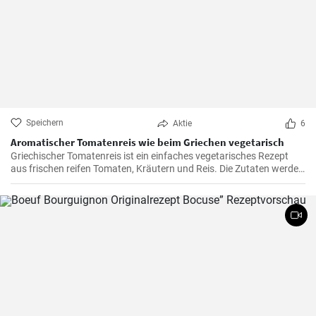
Speichern
Aktie
6
Aromatischer Tomatenreis wie beim Griechen vegetarisch
Griechischer Tomatenreis ist ein einfaches vegetarisches Rezept
aus frischen reifen Tomaten, Kräutern und Reis. Die Zutaten werden
zusammen gekocht und als vegetarische Hauptspeise zu Brot oder
Fetakäse genossen. Schnell und einfach zubereitet.