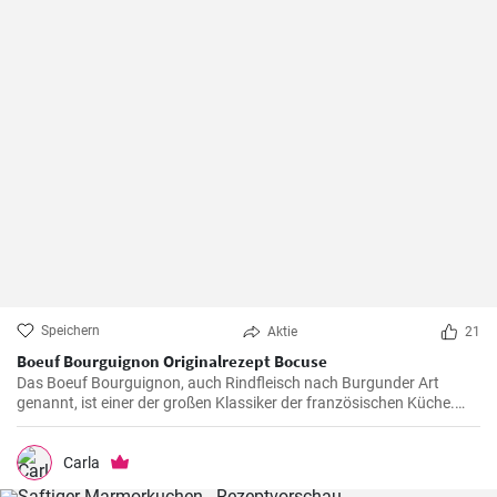
Speichern
Aktie
21
Boeuf Bourguignon Originalrezept Bocuse
Das Boeuf Bourguignon, auch Rindfleisch nach Burgunder Art
genannt, ist einer der großen Klassiker der französischen Küche.
Das Rezept stammt aus dem Burgund, der Heimat des berühmten
gleichnamigen Rotweins, wo das Rindfleisch langsam gegart wird.
Carla