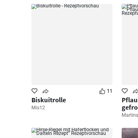
11
Biskuitrolle
Pfla
gefro
Mis12
Reze
Martin