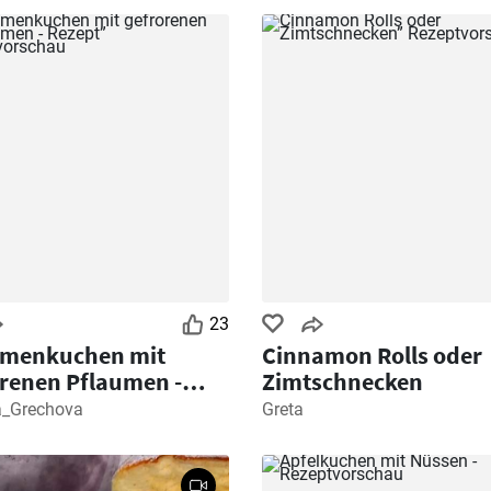
23
umenkuchen mit
Cinnamon Rolls oder
renen Pflaumen -
Zimtschnecken
pt
a_Grechova
Greta