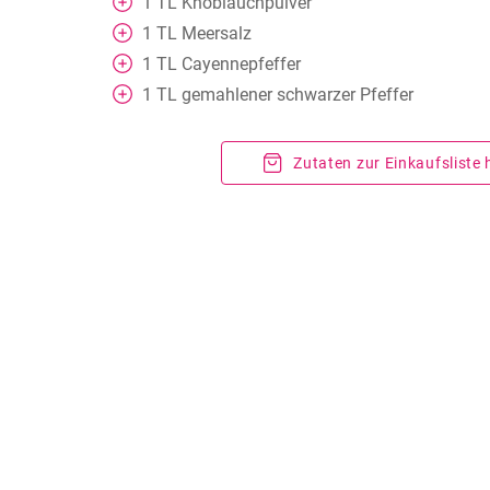
1
TL
Knoblauchpulver
1
TL
Meersalz
1
TL
Cayennepfeffer
1
TL
gemahlener schwarzer Pfeffer
Zutaten zur Einkaufsliste