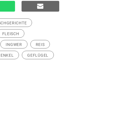
SCHGERICHTE
FLEISCH
INGWER
REIS
ENKEL
GEFLÜGEL