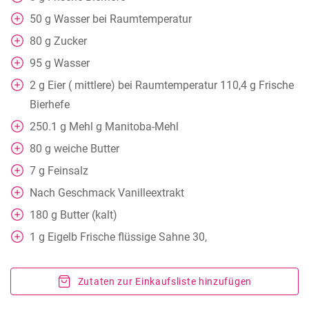
50
g
Wasser bei Raumtemperatur
80
g
Zucker
95
g
Wasser
2
g
Eier ( mittlere) bei Raumtemperatur 110,4 g Frische
Bierhefe
250.1
g
Mehl g Manitoba-Mehl
80
g
weiche Butter
7
g
Feinsalz
Nach Geschmack
Vanilleextrakt
180
g
Butter (kalt)
1
g
Eigelb Frische flüssige Sahne 30,
Zutaten zur Einkaufsliste hinzufügen