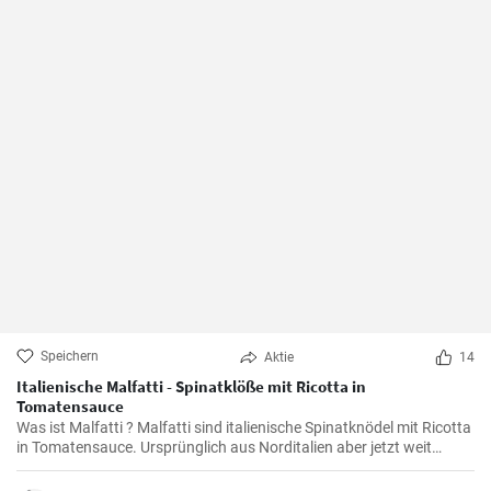
Speichern
Aktie
14
Italienische Malfatti - Spinatklöße mit Ricotta in
Tomatensauce
Was ist Malfatti ? Malfatti sind italienische Spinatknödel mit Ricotta
in Tomatensauce. Ursprünglich aus Norditalien aber jetzt weit
verbreitet in ganz Italien werden die Spinat Ricotta Klöße mit
Parmesan serviert. Malfatti bedeutet unperfekt auf deutsch.