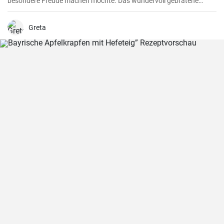
besondere Freude machen möchte. Das wundervoll gebratene
Hähnchen, mariniert in cremigem Eierteig und überzogen mit einer
zitronigen Sauce, ist immer wieder beeindruckend. Glauben Sie mir,
wenn Sie dieses schmackhafte Chicken Francaise einmal probiert
Greta
haben, werden Sie es in Ihre Liste der Lieblingsrezepte aufnehmen.