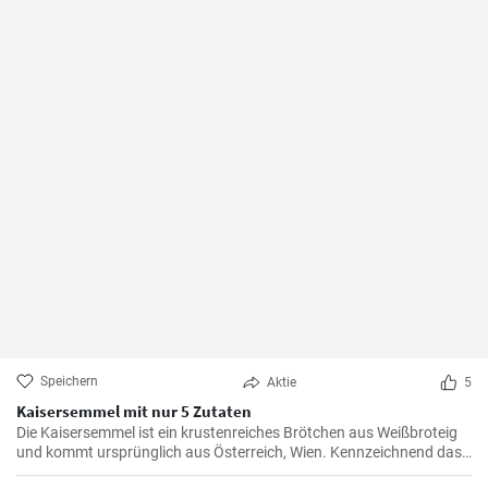
Speichern
Aktie
5
Kaisersemmel mit nur 5 Zutaten
Die Kaisersemmel ist ein krustenreiches Brötchen aus Weißbroteig
und kommt ursprünglich aus Österreich, Wien. Kennzeichnend das
sternförmige Muster auf der Semmel durch Falten des Teigstücks