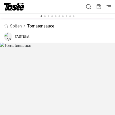
Soßen
Tomatensauce
TASTElist