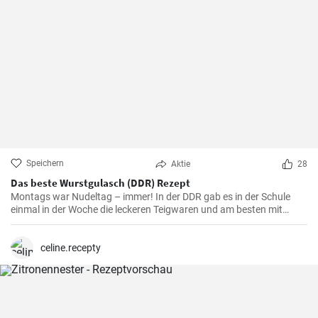
Speichern
Aktie
28
Das beste Wurstgulasch (DDR) Rezept
Montags war Nudeltag – immer! In der DDR gab es in der Schule
einmal in der Woche die leckeren Teigwaren und am besten mit
Wurstgulasch .Das Gulasch mit Paprika und Würstchen ist sehr
sättigend und lecker auch als Familienessen - ausprobieren lohnt .
celine.recepty