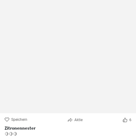
Speichern
Aktie
6
Zitronennester
🍋🍋🍋