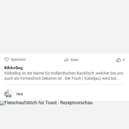
Speichern
Aktie
4
Kibbeling
Kibbeling ist der Name für holländischen Backfisch ,welcher bei uns
auch als Kirmesfisch bekannt ist . Der Fisch ( Kabeljau) wird bei
diesem Rezept in heißem Öl fritiert bis er eine knusprike Kruste hat .
Iwa