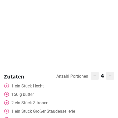
4
Zutaten
Anzahl Portionen
1
ein Stück
Hecht
150
g
butter
2
ein Stück
Zitronen
1
ein Stück
Großer Staudensellerie