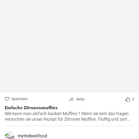
Speichern
Aktie
5
Einfache Zitronenmuffins
Wie kann man einfach backen Muffins ? Wenn sie sich das fragen
versuchen sie unser Rezept für Zitronen Muffins. Fluffig und zart
voller Zitronenaroma zergehen sie auf der Zunge - Ihre Kinder und
Gäste werden sie lieben .
mythebestfood