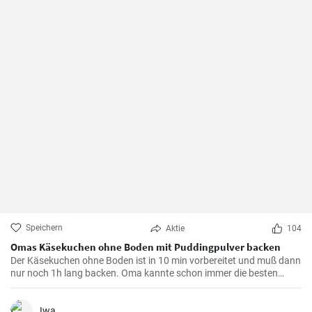
Speichern
Aktie
104
Omas Käsekuchen ohne Boden mit Puddingpulver backen
Der Käsekuchen ohne Boden ist in 10 min vorbereitet und muß dann
nur noch 1h lang backen. Oma kannte schon immer die besten
Käsekuchen Rezepte für den Kaffeetisch und dieser wird mit Vanille
Puddingpulver stabilisiert.
Iwa