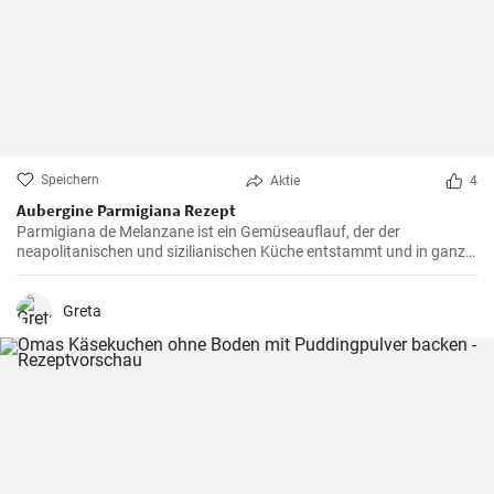
Speichern
Aktie
4
Aubergine Parmigiana Rezept
Parmigiana de Melanzane ist ein Gemüseauflauf, der der
neapolitanischen und sizilianischen Küche entstammt und in ganz
Süditalien verbreitet ist. Melanzane - deutsch sind Auberginen
welche mit Parmesan Käse und Mozzarella überbacken werden.
Greta