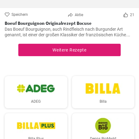
Speichern
Aktie
21
Boeuf Bourguignon Originalrezept Bocuse
Das Boeuf Bourguignon, auch Rindfleisch nach Burgunder Art
genannt, ist einer der großen Klassiker der französischen Küche.
Das Rezept stammt aus dem Burgund, der Heimat des berühmten
gleichnamigen Rotweins, wo das Rindfleisch langsam gegart wird.
Weitere Rezepte
ADEG
Billa
Billa Plus
Denns BioMarkt