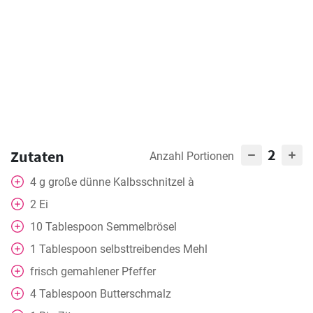
2
Zutaten
Anzahl Portionen
4
g
große dünne Kalbsschnitzel à
2
Ei
10
Tablespoon
Semmelbrösel
1
Tablespoon
selbsttreibendes Mehl
frisch gemahlener Pfeffer
4
Tablespoon
Butterschmalz