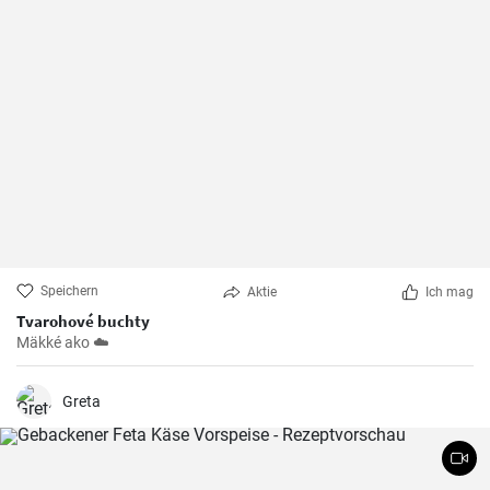
Speichern
Aktie
Ich mag
Tvarohové buchty
Mäkké ako ☁️
Greta