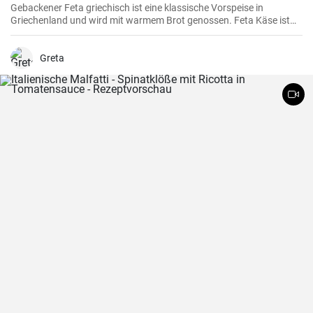
Gebackener Feta griechisch ist eine klassische Vorspeise in
Griechenland und wird mit warmem Brot genossen. Feta Käse ist
aus Schafsmilch und schmeckt pikant aber nicht zu salzig .
Gebackener Feta im Ofen ist besonders köstlich. Probieren sie es
aus.
Greta