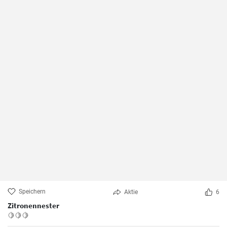
Speichern
Aktie
6
Zitronennester
🍋🍋🍋