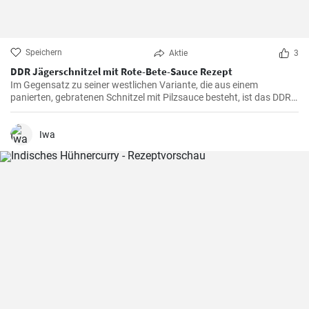
Speichern
Aktie
3
DDR Jägerschnitzel mit Rote-Bete-Sauce Rezept
Im Gegensatz zu seiner westlichen Variante, die aus einem
panierten, gebratenen Schnitzel mit Pilzsauce besteht, ist das DDR-
Jägerschnitzel ein paniertes Jagdwurstschnitzel mit
Tomatensauce. Ein deftiges und schnelles Gericht, das eine
Mahlzeit für die ganze Familie oder Freunde bietet.
Iwa