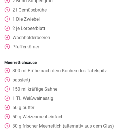
2
Bund Suppengrün
2
l
Gemüsebrühe
1
Die Zwiebel
2
je Lorbeerblatt
Wachholderbeeren
Pfefferkörner
Meerrettichsauce
300
ml
Brühe nach dem Kochen des Tafelspitz
passiert)
150
ml
kräftige Sahne
1
TL
Weißweinessig
50
g
butter
50
g
Weizenmehl einfach
30
g
frischer Meerrettich (alternativ aus dem Glas)