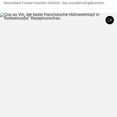
besondere Freude machen möchte. Das wundervoll gebratene
Hähnchen, mariniert in cremigem Eierteig und überzogen mit einer
zitronigen Sauce, ist immer wieder beeindruckend. Glauben Sie mir,
wenn Sie dieses schmackhafte Chicken Francaise einmal probiert
haben, werden Sie es in Ihre Liste der Lieblingsrezepte aufnehmen.