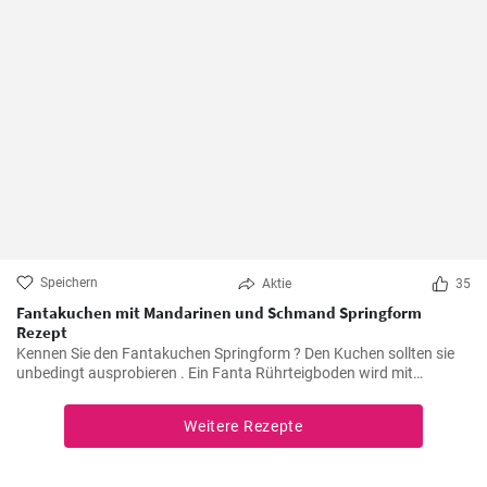
Speichern
Aktie
35
Fantakuchen mit Mandarinen und Schmand Springform
Rezept
Kennen Sie den Fantakuchen Springform ? Den Kuchen sollten sie
unbedingt ausprobieren . Ein Fanta Rührteigboden wird mit
Mandarinen und einer Schmand Sahne Füllung belegt. Fruchtig ,
cremig und lecker für alle Gäste groß und klein.
Weitere Rezepte