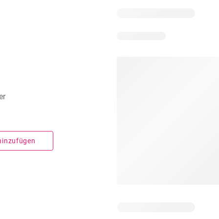
er
 hinzufügen