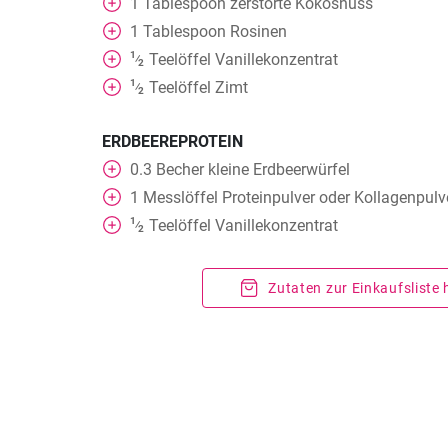
1
Tablespoon
zerstörte Kokosnuss
1
Tablespoon
Rosinen
1
Teelöffel
Vanillekonzentrat
⁄
2
1
Teelöffel
Zimt
⁄
2
ERDBEEREPROTEIN
0.3
Becher
kleine Erdbeerwürfel
1
Messlöffel Proteinpulver oder Kollagenpulv
1
Teelöffel
Vanillekonzentrat
⁄
2
Zutaten zur Einkaufsliste