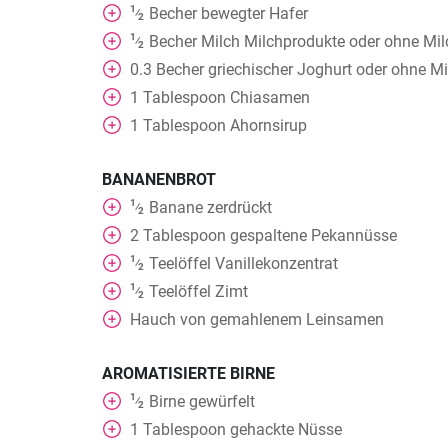
1
Becher
bewegter Hafer
⁄
2
1
Becher
Milch Milchprodukte oder ohne Mi
⁄
2
0.3
Becher
griechischer Joghurt oder ohne Mi
1
Tablespoon
Chiasamen
1
Tablespoon
Ahornsirup
BANANENBROT
1
Banane zerdrückt
⁄
2
2
Tablespoon
gespaltene Pekannüsse
1
Teelöffel
Vanillekonzentrat
⁄
2
1
Teelöffel
Zimt
⁄
2
Hauch von gemahlenem Leinsamen
AROMATISIERTE BIRNE
1
Birne gewürfelt
⁄
2
1
Tablespoon
gehackte Nüsse