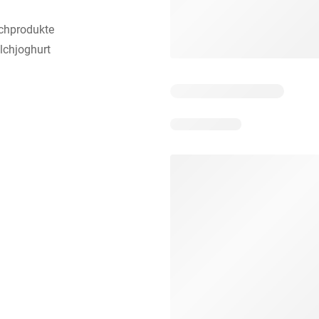
lchprodukte
lchjoghurt