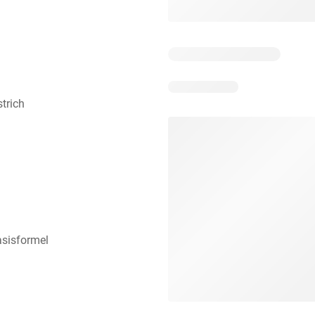
trich
asisformel