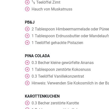
1
Teelöffel
Zimt
⁄
2
Hauch von Muskatnuss
PB&J
2
Tablespoon
Himbeermarmelade oder Püree
1
Tablespoon
Erdnussbutter oder Mandelaufs
1
Teelöffel
gehackte Pistazien
PINA COLADA
0.3
Becher
kleine gewürfelte Ananas
1
Tablespoon
zerstörte Kokosnuss
0.3
Teelöffel
Vanillekonzentrat
Hinweis: Verwenden Sie Kokosmilch in der B
KAROTTENKUCHEN
0.3
Becher
zerstörte Karotte