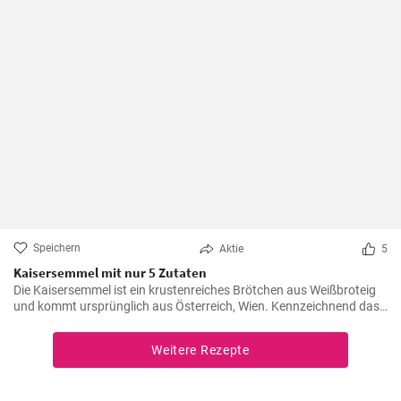
Speichern
Aktie
5
Kaisersemmel mit nur 5 Zutaten
Die Kaisersemmel ist ein krustenreiches Brötchen aus Weißbroteig
und kommt ursprünglich aus Österreich, Wien. Kennzeichnend das
sternförmige Muster auf der Semmel durch Falten des Teigstücks
und natürlich mit Hefeteig gebacken.
Weitere Rezepte