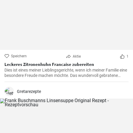
Speichern
Aktie
1
Leckeres Zitronenhuhn Francaise zubereiten
Dies ist eines meiner Lieblingsgerichte, wenn ich meiner Familie eine
besondere Freude machen möchte. Das wundervoll gebratene
Hähnchen, mariniert in cremigem Eierteig und überzogen mit einer
zitronigen Sauce, ist immer wieder beeindruckend. Glauben Sie mir,
wenn Sie dieses schmackhafte Chicken Francaise einmal probiert
Gretarezepte
haben, werden Sie es in Ihre Liste der Lieblingsrezepte aufnehmen.