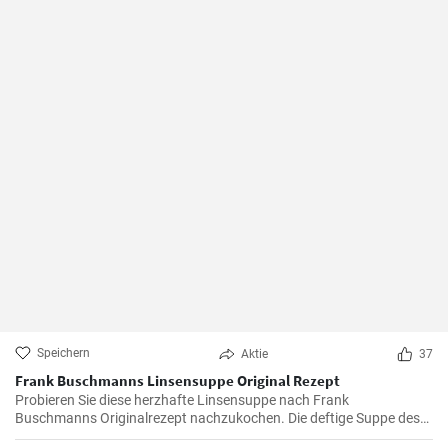
Speichern
Aktie
37
Frank Buschmanns Linsensuppe Original Rezept
Probieren Sie diese herzhafte Linsensuppe nach Frank
Buschmanns Originalrezept nachzukochen. Die deftige Suppe des
Starkochs wird mit Linsen, verschiedenen Gewürzen und