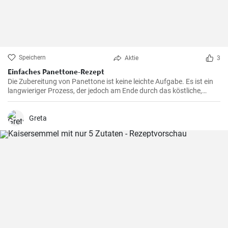
Speichern
Aktie
3
Einfaches Panettone-Rezept
Die Zubereitung von Panettone ist keine leichte Aufgabe. Es ist ein
langwieriger Prozess, der jedoch am Ende durch das köstliche,
weiche und süße Ergebnis belohnt wird. Dieses traditionelle
italienische Brot ist besonders in der Weihnachtszeit beliebt, aber in
meiner Familie ist es eine Ganzjahresleckerei
Greta