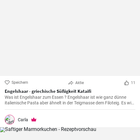
Speichern
Aktie
11
Engelshaar - griechische Süßigkeit Kataifi
Was ist Engelshaar zum Essen ? Engelshaar ist wie ganz dünne
italienische Pasta aber ähnelt in der Teigmasse dem Filoteig. Es wird
im balkanischen Raum für Süßspeisen mit Nüssen und Gewürzen
gefüllt benutzt. Schauen Sie selbst wie es geht !
Carla