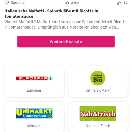
Speichern
Aktie
14
Italienische Malfatti - Spinatklöße mit Ricotta in
Tomatensauce
Was ist Malfatti ? Malfatti sind italienische Spinatknödel mit Ricotta
in Tomatensauce. Ursprünglich aus Norditalien aber jetzt weit
verbreitet in ganz Italien werden die Spinat Ricotta Klöße mit
Parmesan serviert. Malfatti bedeutet unperfekt auf deutsch.
Weitere Rezepte
Eurospar
Denns BioMarkt
Unimarkt
Nah und Frisch