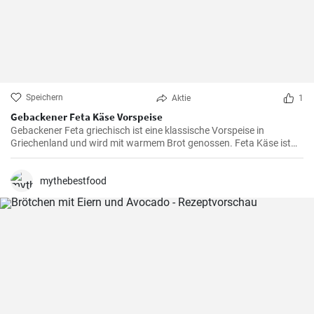
Speichern
Aktie
1
Gebackener Feta Käse Vorspeise
Gebackener Feta griechisch ist eine klassische Vorspeise in
Griechenland und wird mit warmem Brot genossen. Feta Käse ist
aus Schafsmilch und schmeckt pikant aber nicht zu salzig .
Gebackener Feta im Ofen ist besonders köstlich. Probieren sie es
aus.
mythebestfood