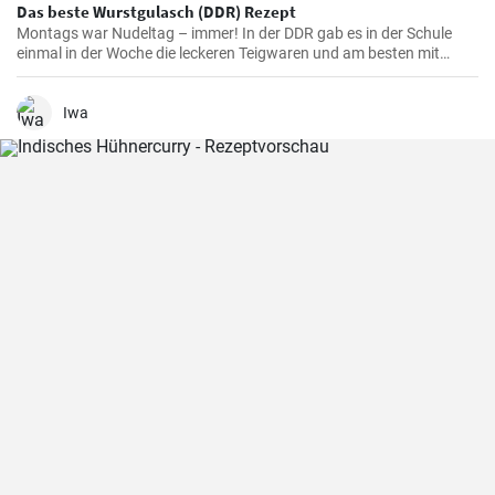
Das beste Wurstgulasch (DDR) Rezept
Montags war Nudeltag – immer! In der DDR gab es in der Schule
einmal in der Woche die leckeren Teigwaren und am besten mit
Wurstgulasch .Das Gulasch mit Paprika und Würstchen ist sehr
sättigend und lecker auch als Familienessen - ausprobieren lohnt .
Iwa