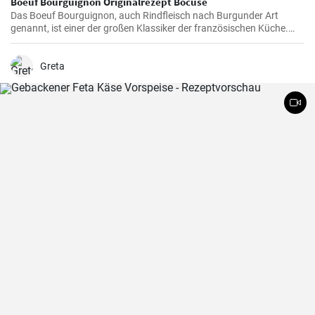
Boeuf Bourguignon Originalrezept Bocuse
Das Boeuf Bourguignon, auch Rindfleisch nach Burgunder Art
genannt, ist einer der großen Klassiker der französischen Küche.
Das Rezept stammt aus dem Burgund, der Heimat des berühmten
gleichnamigen Rotweins, wo das Rindfleisch langsam gegart wird.
Greta