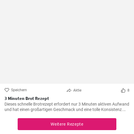
Speichern
Aktie
8
3 Minuten Brot Rezept
Dieses schnelle Brotrezept erfordert nur 3 Minuten aktiven Aufwand
und hat einen großartigen Geschmack und eine tolle Konsistenz.
Dieses Brot eignet sich perfekt für den täglichen Verzehr und ist
besonders praktisch, wenn die Zeit knapp ist.
Weitere Rezepte