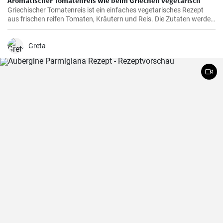
Aromatischer Tomatenreis wie beim Griechen vegetarisch
Griechischer Tomatenreis ist ein einfaches vegetarisches Rezept
aus frischen reifen Tomaten, Kräutern und Reis. Die Zutaten werden
zusammen gekocht und als vegetarische Hauptspeise zu Brot oder
Fetakäse genossen. Schnell und einfach zubereitet.
Greta