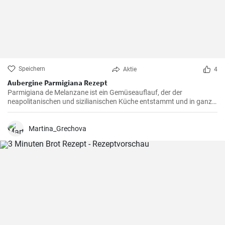
Speichern
Aktie
4
Aubergine Parmigiana Rezept
Parmigiana de Melanzane ist ein Gemüseauflauf, der der
neapolitanischen und sizilianischen Küche entstammt und in ganz
Süditalien verbreitet ist. Melanzane - deutsch sind Auberginen
welche mit Parmesan Käse und Mozzarella überbacken werden.
Martina_Grechova