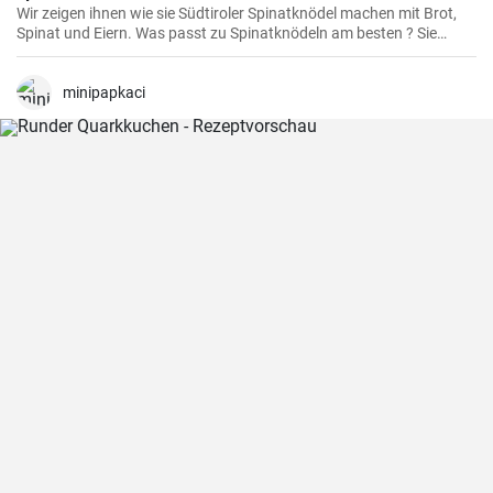
Wir zeigen ihnen wie sie Südtiroler Spinatknödel machen mit Brot,
Spinat und Eiern. Was passt zu Spinatknödeln am besten ? Sie
werden mit flüssiger Butter übergossen und mit Parmesamkäse
besteut. Ein Gaumenschmaus aus Österreich .
minipapkaci