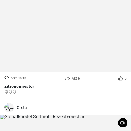
Speichern
Aktie
6
Zitronennester
🍋🍋🍋
Greta