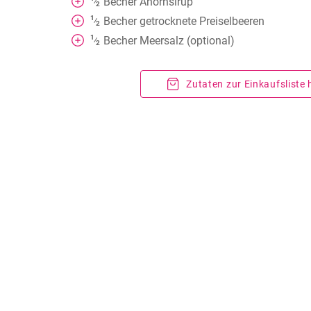
Becher
Ahornsirup
⁄
2
1
Becher
getrocknete Preiselbeeren
⁄
2
1
Becher
Meersalz (optional)
⁄
2
Zutaten zur Einkaufsliste