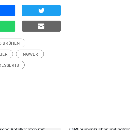
D BRÜHEN
EIER
INGWER
DESSERTS