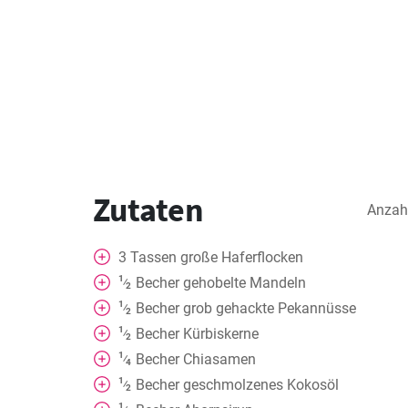
Zutaten
Anzah
3
Tassen
große Haferflocken
1
Becher
gehobelte Mandeln
⁄
2
1
Becher
grob gehackte Pekannüsse
⁄
2
1
Becher
Kürbiskerne
⁄
2
1
Becher
Chiasamen
⁄
4
1
Becher
geschmolzenes Kokosöl
⁄
2
1