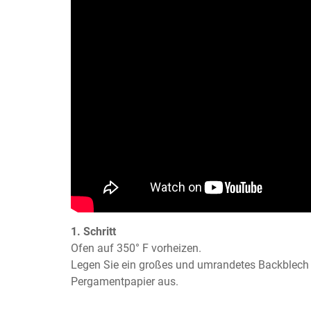
1. Schritt
Ofen auf 350° F vorheizen.

Legen Sie ein großes und umrandetes Backblech 
Pergamentpapier aus.