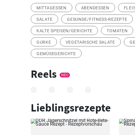
MITTAGESSEN
ABENDESSEN
FLEI
SALATE
GESUNDE/FITNESS-REZEPTE
KALTE SPEISEN/GERICHTE
TOMATEN
GURKE
VEGETARISCHE SALATE
G
GEMÜSEGERICHTE
Reels
NEU
Lieblingsrezepte