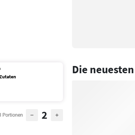
Die neuesten
n
 Zutaten
2
l Portionen