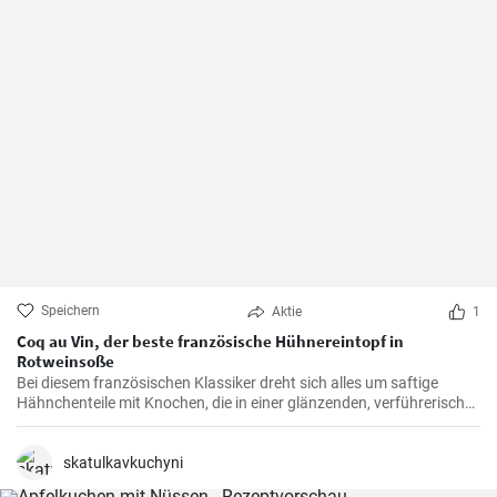
Speichern
Aktie
1
Coq au Vin, der beste französische Hühnereintopf in
Rotweinsoße
Bei diesem französischen Klassiker dreht sich alles um saftige
Hähnchenteile mit Knochen, die in einer glänzenden, verführerisch
dunklen und reichhaltigen Rotweinsauce geschmort werden.
skatulkavkuchyni