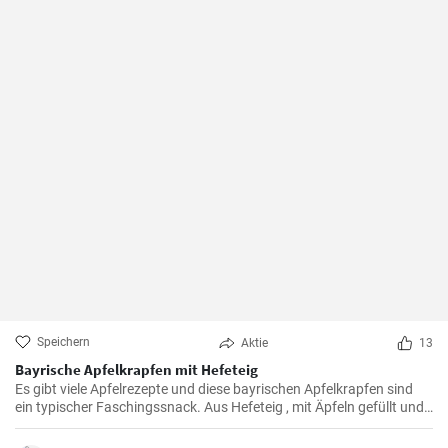
Speichern
Aktie
13
Bayrische Apfelkrapfen mit Hefeteig
Es gibt viele Apfelrezepte und diese bayrischen Apfelkrapfen sind
ein typischer Faschingssnack. Aus Hefeteig , mit Äpfeln gefüllt und
saftig frittiert werden sie nachher in Zimtzucker gewälzt und frisch
genossen.