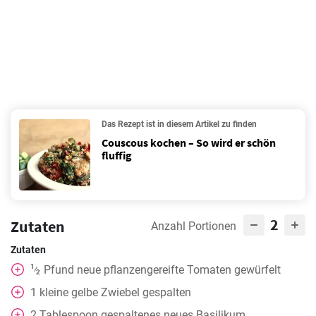
Das Rezept ist in diesem Artikel zu finden
Couscous kochen – So wird er schön
fluffig
2
Zutaten
Anzahl Portionen
Zutaten
1
Pfund neue pflanzengereifte Tomaten gewürfelt
⁄
2
1
kleine gelbe Zwiebel gespalten
2
Tablespoon
gespaltenes neues Basilikum