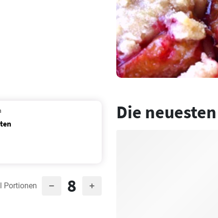
Die neuesten
n
iten
8
l Portionen