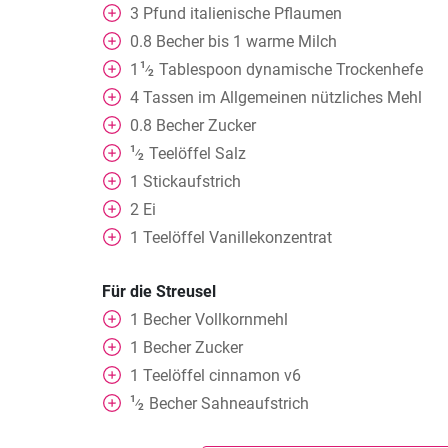
3
Pfund italienische Pflaumen
0.8
Becher
bis 1 warme Milch
1
1
Tablespoon
dynamische Trockenhefe
⁄
2
4
Tassen
im Allgemeinen nützliches Mehl
0.8
Becher
Zucker
1
Teelöffel
Salz
⁄
2
1
Stickaufstrich
2
Ei
1
Teelöffel
Vanillekonzentrat
Für die Streusel
1
Becher
Vollkornmehl
1
Becher
Zucker
1
Teelöffel
cinnamon v6
1
Becher
Sahneaufstrich
⁄
2