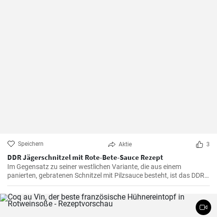
Speichern
Aktie
3
DDR Jägerschnitzel mit Rote-Bete-Sauce Rezept
Im Gegensatz zu seiner westlichen Variante, die aus einem
panierten, gebratenen Schnitzel mit Pilzsauce besteht, ist das DDR-
Jägerschnitzel ein paniertes Jagdwurstschnitzel mit
Tomatensauce. Ein deftiges und schnelles Gericht, das eine
Mahlzeit für die ganze Familie oder Freunde bietet.