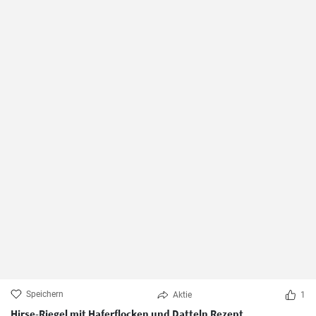
Speichern
Aktie
1
Hirse-Riegel mit Haferflocken und Datteln Rezept