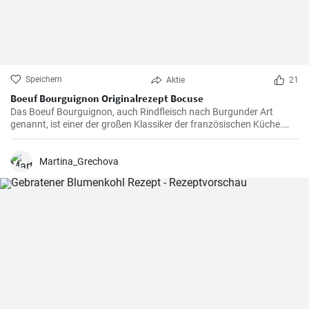
Speichern
Aktie
21
Boeuf Bourguignon Originalrezept Bocuse
Das Boeuf Bourguignon, auch Rindfleisch nach Burgunder Art
genannt, ist einer der großen Klassiker der französischen Küche.
Das Rezept stammt aus dem Burgund, der Heimat des berühmten
gleichnamigen Rotweins, wo das Rindfleisch langsam gegart wird.
Martina_Grechova