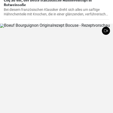
Coq au Vin, der beste französische Hühnereintopf in
Rotweinsoße
Bei diesem französischen Klassiker dreht sich alles um saftige
Hähnchenteile mit Knochen, die in einer glänzenden, verführerisch
dunklen und reichhaltigen Rotweinsauce geschmort werden.