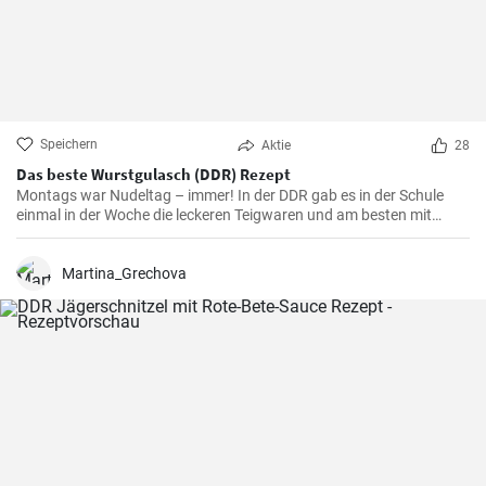
Speichern
Aktie
28
Das beste Wurstgulasch (DDR) Rezept
Montags war Nudeltag – immer! In der DDR gab es in der Schule
einmal in der Woche die leckeren Teigwaren und am besten mit
Wurstgulasch .Das Gulasch mit Paprika und Würstchen ist sehr
sättigend und lecker auch als Familienessen - ausprobieren lohnt .
Martina_Grechova